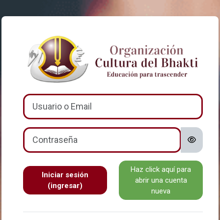
Saltar al contenido principal
Ingresar a Camp
Saltar a crear una nueva cuenta
Usuario o Email
Contraseña
Haz click aquí para
Iniciar sesión
abrir una cuenta
(ingresar)
nueva