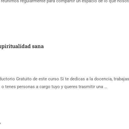
 reunirnos regularmente para compartir un espacio de lo que nosot
espiritualidad sana
ctorio Gratuito de este curso Si te dedicas a la docencia, trabaja
 o tenes personas a cargo tuyo y queres trasmitir una …
?