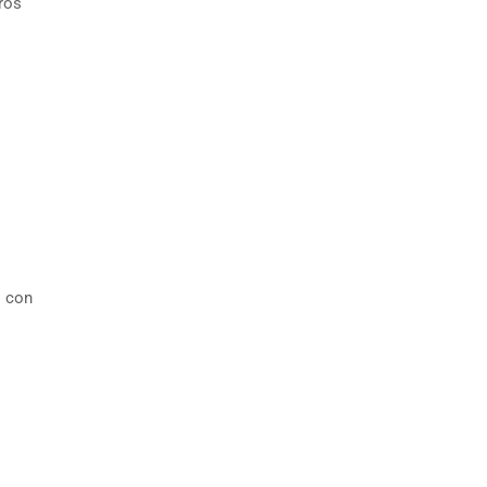
ros
s con