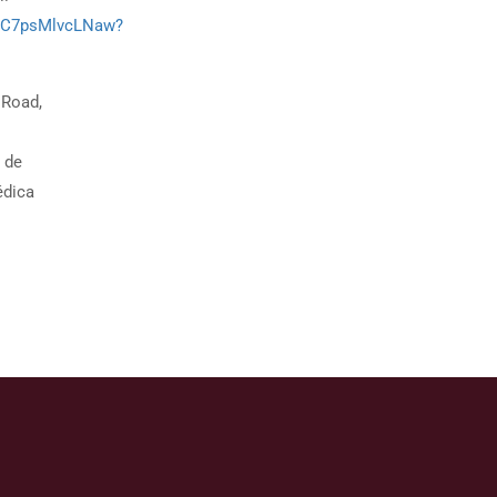
EC7psMlvcLNaw?
 Road,
 de
édica