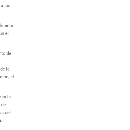
 a los
ilmente
ún el
nto de
 de la
ción, el
osa la
 de
os del
a.