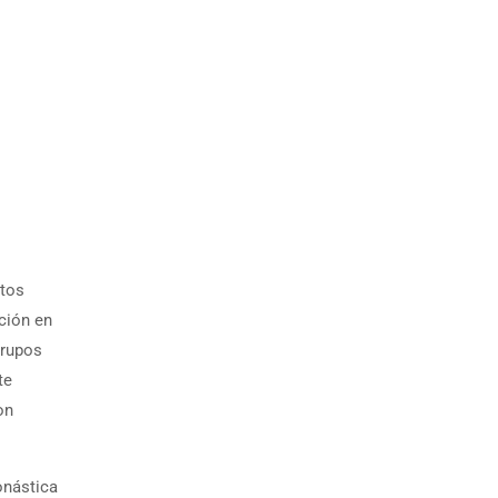
ctos
ción en
grupos
te
on
onástica