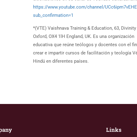
https://www.youtube.com/channel/UCc6ipm7vEH
sub_confirmation=1
*(VTE) Vaishnava Training & Education, 63, Divinity
Oxford, OX4 1lH England, UK. Es una organización
educativa que reúne teólogos y docentes con el fin
crear e impartir cursos de facilitación y teología V
Hindú en diferentes países.
pany
Links