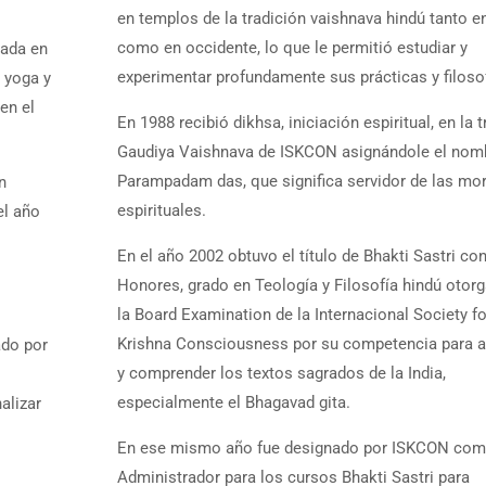
en templos de la tradición vaishnava hindú tanto en
como en occidente, lo que le permitió estudiar y
iada en
experimentar profundamente sus prácticas y filoso
 yoga y
en el
En 1988 recibió dikhsa, iniciación espiritual, en la 
Gaudiya Vaishnava de ISKCON asignándole el nom
Parampadam das, que significa servidor de las mo
n
espirituales.
el año
En el año 2002 obtuvo el título de Bhakti Sastri co
Honores, grado en Teología y Filosofía hindú otor
la Board Examination de la Internacional Society fo
Krishna Consciousness por su competencia para a
ado por
y comprender los textos sagrados de la India,
especialmente el Bhagavad gita.
alizar
En ese mismo año fue designado por ISKCON co
Administrador para los cursos Bhakti Sastri para