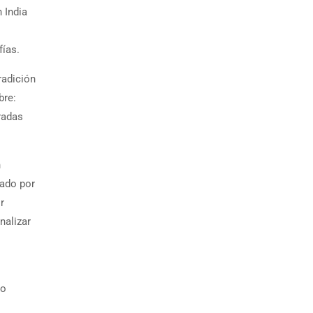
 India
fías.
tradición
bre:
radas
n
gado por
r
nalizar
mo