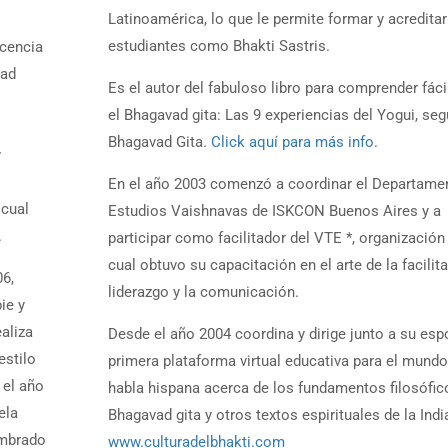
Latinoamérica, lo que le permite formar y acreditar
estudiantes como Bhakti Sastris.
ocencia
dad
Es el autor del fabuloso libro para comprender fác
el Bhagavad gita: Las 9 experiencias del Yogui, seg
Bhagavad Gita.
Click aquí para más info
.
y
En el año 2003 comenzó a coordinar el Departame
 cual
Estudios Vaishnavas de ISKCON Buenos Aires y a
.
participar como facilitador del VTE *, organización
cual obtuvo su capacitación en el arte de la facilita
06,
liderazgo y la comunicación.
ie y
aliza
Desde el año 2004 coordina y dirige junto a su esp
estilo
primera plataforma virtual educativa para el mundo
 el año
habla hispana acerca de los fundamentos filosófic
ela
Bhagavad gita y otros textos espirituales de la Indi
ombrado
www.culturadelbhakti.com