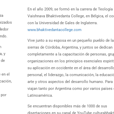
En el año 2009, se formó en la carrera de Teología
za
Vaishnava Bhaktivedanta College, en Bélgica, el c
anizados
con la Universidad de Gales de Inglaterra.
ededor
www.bhaktivedantacollege.com
undo.
Vive junto a su esposa en un pequeño pueblo de la
n
sierras de Córdoba, Argentina, y juntos se dedican
a, y
completamente a la capacitación de personas, gru
 de
organizaciones en los principios esenciales espirit
s
su aplicación en occidente en el área del desarroll
 en el
personal, el liderazgo, la comunicación, la educació
icación,
arte y otros aspectos del desarrollo humano. Para
o
viajan tanto por Argentina como por varios países
 por
Latinoamérica.
Se encuentran disponibles más de 1000 de sus
disertaciones en su canal de YouTube culturabhakt