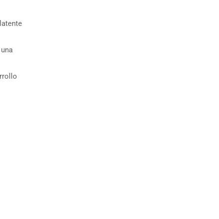
latente
 una
rrollo