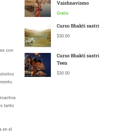
Vaishnavismo
Gratis
Curso Bhakti sastri
$30.00
tes con
Curso Bhakti sastri
Teen
$30.00
pósitos
miento.
roactiva
s tanto
a en el