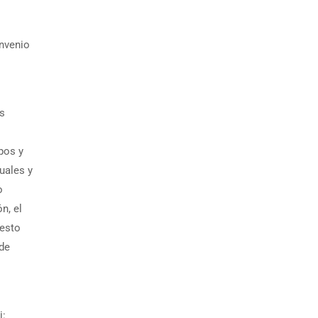
onvenio
s
pos y
uales y
o
n, el
 esto
 de
i: