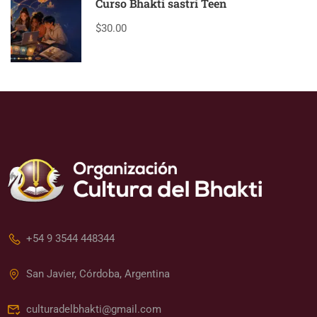
Curso Bhakti sastri Teen
$30.00
+54 9 3544 448344
San Javier, Córdoba, Argentina
culturadelbhakti@gmail.com