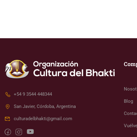
Com
Nosot
+54 9 3544 448344
Blog
San Javier, Córdoba, Argentina
Conta
culturadelbhakti@gmail.com
Vuélve