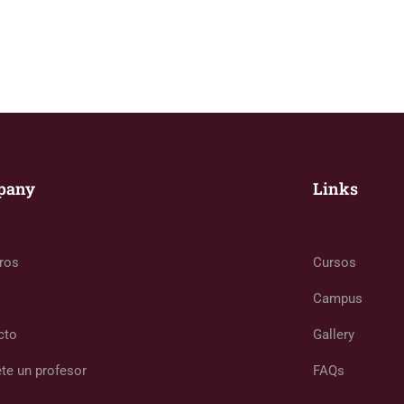
pany
Links
ros
Cursos
Campus
cto
Gallery
te un profesor
FAQs