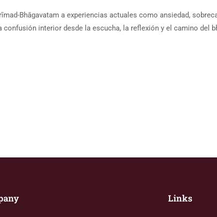
Śrīmad-Bhāgavatam a experiencias actuales como ansiedad, sobrec
a confusión interior desde la escucha, la reflexión y el camino del b
pany
Links