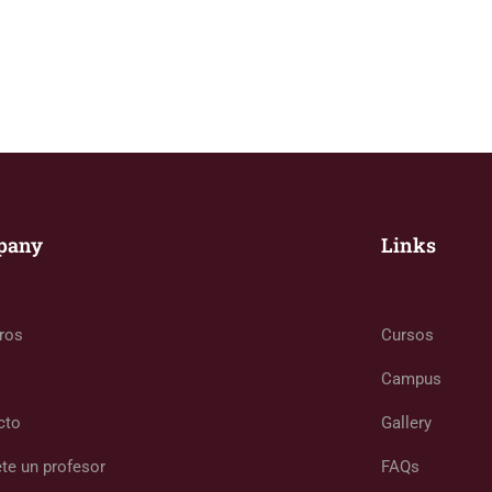
pany
Links
ros
Cursos
Campus
cto
Gallery
te un profesor
FAQs