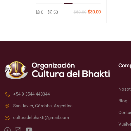
$30.00
0
53
$50.00
Com
Nosot
+54 9 3544 448344
Blog
San Javier, Córdoba, Argentina
Conta
culturadelbhakti@gmail.com
Vuélve