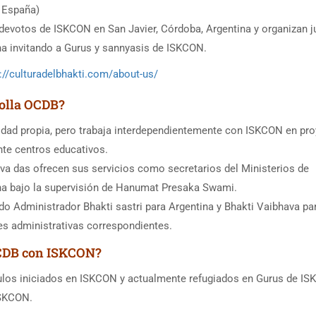
y España)
evotos de ISKCON en San Javier, Córdoba, Argentina y organizan j
na invitando a Gurus y sannyasis de ISKCON.
://culturadelbhakti.com/about-us/
rolla OCDB?
idad propia, pero trabaja interdependientemente con ISKCON en pr
te centros educativos.
 das ofrecen sus servicios como secretarios del Ministerios de
na bajo la supervisión de Hanumat Presaka Swami.
 Administrador Bhakti sastri para Argentina y Bhakti Vaibhava par
es administrativas correspondientes.
 OCDB con ISKCON?
ulos iniciados en ISKCON y actualmente refugiados en Gurus de I
ISKCON.