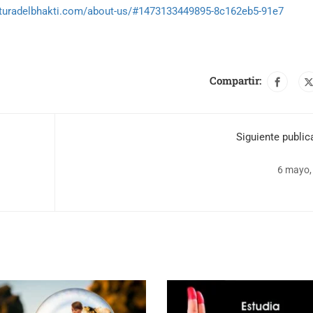
ulturadelbhakti.com/about-us/#1473133449895-8c162eb5-91e7
Compartir:
Siguiente public
6 mayo,