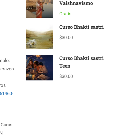
Vaishnavismo
Gratis
Curso Bhakti sastri
$30.00
Curso Bhakti sastri
mplo:
Teen
derazgo
$30.00
ros
451460-
 Gurus
ON