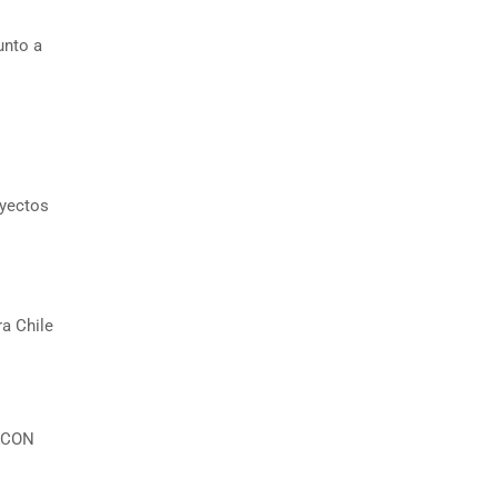
unto a
oyectos
a Chile
SKCON