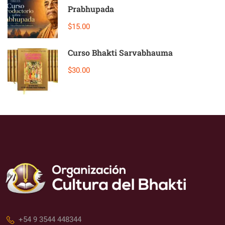
Prabhupada
$15.00
Curso Bhakti Sarvabhauma
$30.00
+54 9 3544 448344