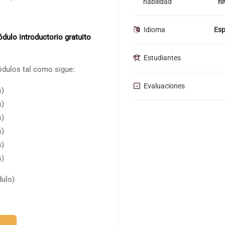
habilidad
ni
Idioma
Esp
dulo introductorio gratuito
Estudiantes
ódulos tal como sigue:
Evaluaciones
s)
s)
s)
s)
s)
s)
ulo)