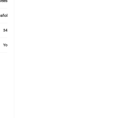
veles
añol
34
Yo