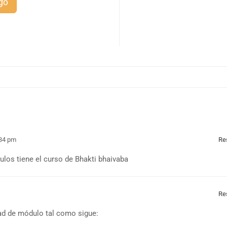
go
:34 pm
Re
los tiene el curso de Bhakti bhaivaba
Re
dad de módulo tal como sigue: