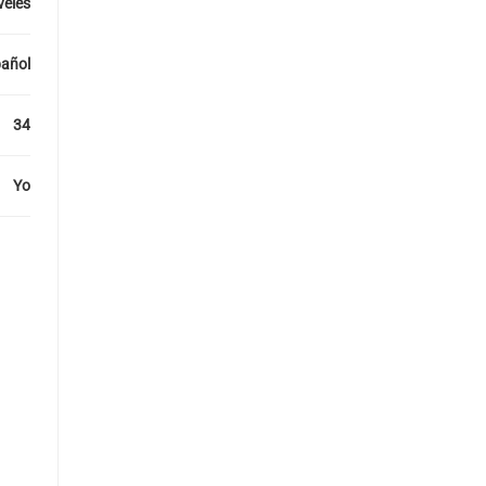
veles
añol
34
Yo