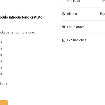
habilidad
ni
Idioma
Esp
dulo introductorio gratuito
Estudiantes
ódulos tal como sigue:
Evaluaciones
s)
s)
s)
s)
s)
s)
ulo)