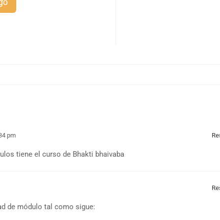
go
:34 pm
Re
los tiene el curso de Bhakti bhaivaba
Re
dad de módulo tal como sigue: